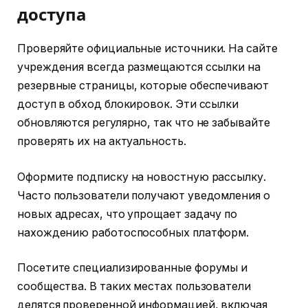
доступа
Проверяйте официальные источники. На сайте
учреждения всегда размещаются ссылки на
резервные страницы, которые обеспечивают
доступ в обход блокировок. Эти ссылки
обновляются регулярно, так что не забывайте
проверять их на актуальность.
Оформите подписку на новостную рассылку.
Часто пользователи получают уведомления о
новых адресах, что упрощает задачу по
нахождению работоспособных платформ.
Посетите специализированные форумы и
сообщества. В таких местах пользователи
делятся проверенной информацией, включая