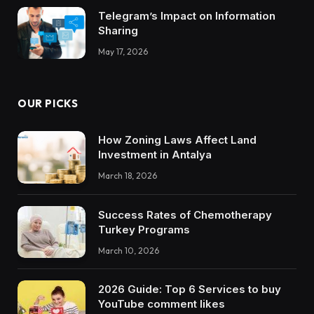
Telegram’s Impact on Information
Sharing
May 17, 2026
OUR PICKS
How Zoning Laws Affect Land
Investment in Antalya
March 18, 2026
Success Rates of Chemotherapy
Turkey Programs
March 10, 2026
2026 Guide: Top 6 Services to buy
YouTube comment likes