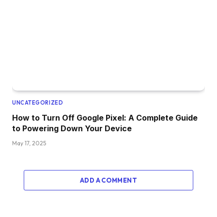
UNCATEGORIZED
How to Turn Off Google Pixel: A Complete Guide
to Powering Down Your Device
May 17, 2025
ADD A COMMENT