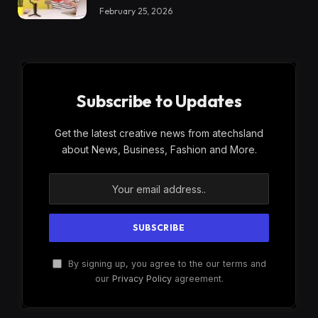
February 25, 2026
Subscribe to Updates
Get the latest creative news from atechsland
about News, Business, Fashion and More.
By signing up, you agree to the our terms and
our
Privacy Policy
agreement.