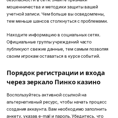
мошенничества и методики защиты вашей
учетной записи. Чем больше вы осведомлены,
тем меньше шансов столкнуться с проблемами.
Находите информацию в социальных сетях.
Официальные группы учреждений часто
публикуют свежие данные, тем самым позволяя
своим игрокам оставаться в курсе событий.
Порядок регистрации и входа
через зеркало Пинко казино
Воспользуйтесь активной ссылкой на
альтернативный ресурс, чтобы начать процесс
создания аккаунта. Вам необходимо заполнить
анкету, указав e-mail и пароль. Убедитесь, что