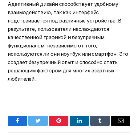
Адаптивный дизайн способствует удобному
взаимодействию, так как интерфейс
подстраивается под различные устройства. В
результате, пользователи наслаждаются
качественной графикой и безупречным
функционалом, независимо от того,
используются ли они ноутбук или смартфон. Это
создает безупречный опыт и способно стать
решающим фактором для многих азартных
любителей.
Facebook
Twitter
Pinterest
LinkedIn
Tumblr
Email